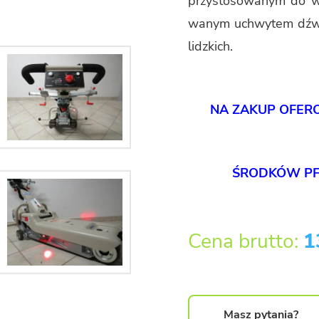
przy­sto­so­wa­nym do w
wa­nym uchwy­tem dźwi­
lidz­kich.
NA ZAKUP OFE­R
ŚROD­KÓW PFR
Cena brutto:
1
Masz pytania?