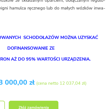
óz­ków ze skła­da­nym opar­ciem, odłą­cza­nym re­gu­lo­
gni ha­mul­ca ręcz­ne­go lub do ma­łych wóz­ków in­wa­
O­WA­NYCH SCHO­DO­ŁA­ZÓW MOŻNA UZY­SKAĆ
DO­FI­NAN­SO­WA­NIE ZE
ON AŻ DO 95% WAR­TO­ŚCI URZĄ­DZE­NIA.
3 000,00 zł
(cena netto 12 037,04 zł)
Złóż zamówienia