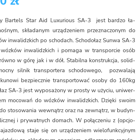
0 zł
o­wy Bar­tels Star Aid Lu­xu­rio­us SA-3 jest bar­dzo ła­
o­śnym, skła­da­nym urzą­dze­niem prze­zna­czo­nym do
­ków in­wa­lidz­kich po scho­dach. Scho­do­łaz Sunwa SA-3
i wóz­ków in­wa­lidz­kich i po­ma­ga w trans­por­cie osób
rów­no w górę jak i w dół. Sta­bil­na kon­struk­cja, so­lid­
cny sil­nik trans­por­te­ra scho­do­we­go, po­zwa­la­ją
ku­no­wi bez­piecz­nie trans­por­to­wać osoby do 160kg
­łaz SA-3 jest wy­po­sa­żo­ny w pro­sty w uży­ciu, uni­wer­
tem mo­co­wań do wóz­ków in­wa­lidz­kich. Dzię­ki swoim
ę do sto­so­wa­nia we­wnątrz oraz na ze­wnątrz, w bu­dyn­
blicz­nej i pry­wat­nych do­mach. W po­łą­cze­niu z (opcjo­
­jaz­do­wą staje się on urzą­dze­niem wie­lo­funk­cyj­nym