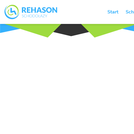
Start
Sch