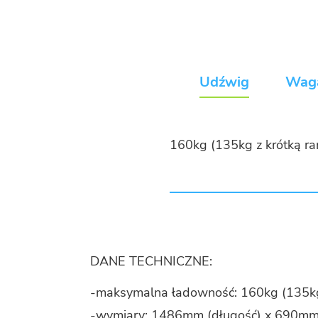
Udźwig
Wag
160kg (135kg z krót­ką r
DANE TECH­NICZ­NE:
-mak­sy­mal­na ła­dow­ność: 160kg (135k
-wy­mia­ry: 1486mm (dłu­gość) x 690mm