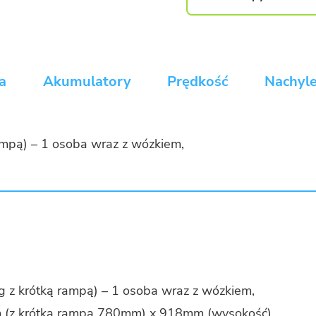
a
Akumulatory
Prędkość
Nachyle
ampą) – 1 osoba wraz z wóz­kiem,
g z krót­ką rampą) – 1 osoba wraz z wóz­kiem,
 (z krót­ką rampą 780mm) x 918mm (wy­so­kość),