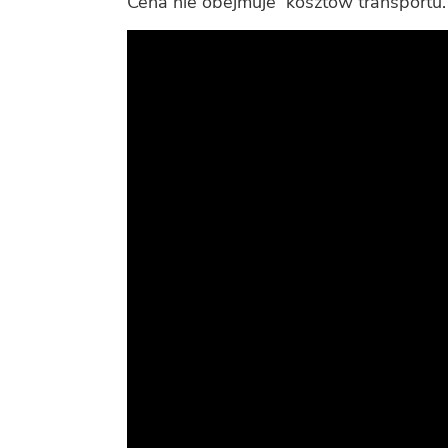
Cena nie obej­mu­je kosz­tów trans­por­tu.