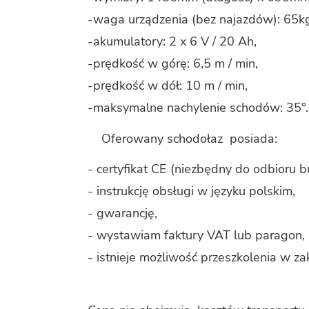
-waga urzą­dze­nia (bez na­jaz­dów): 65k
-aku­mu­la­to­ry: 2 x 6 V / 20 Ah,
-pręd­kość w górę: 6,5 m / min,
-pręd­kość w dół: 10 m / min,
-mak­sy­mal­ne na­chy­le­nie scho­dów: 35°.
Ofe­ro­wa­ny scho­do­łaz po­sia­da:
- cer­ty­fi­kat CE (nie­zbęd­ny do od
- in­struk­cję ob­słu­gi w ję­zy­ku pol­skim,
- gwa­ran­cję,
- wy­sta­wiam fak­tu­ry VAT lub pa­ra­gon,
- ist­nie­je moż­li­wość prze­szko­le­nia w za­