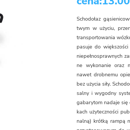
cena:13.00
Scho­do­łaz gą­sie­ni­c
twym w uży­ciu, prze­n
trans­por­to­wa­nia wóz
pa­su­je do więk­szo­śc
nie­peł­no­spraw­nych za­
ne wy­ko­na­nie oraz mo
nawet drob­ne­mu opie­
bez uży­cia siły. Scho­do
sal­ny i wy­god­ny sys­
ga­ba­ry­tom na­da­je si
kach uży­tecz­no­ści pu­
nal­ną) krót­ką rampą na