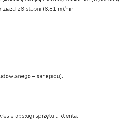
g zjazd 28 stop­ni (8,81 m)/min
­bio­ru bu­dow­la­ne­go – sa­ne­pi­du),
kre­sie ob­słu­gi sprzę­tu u klien­ta.