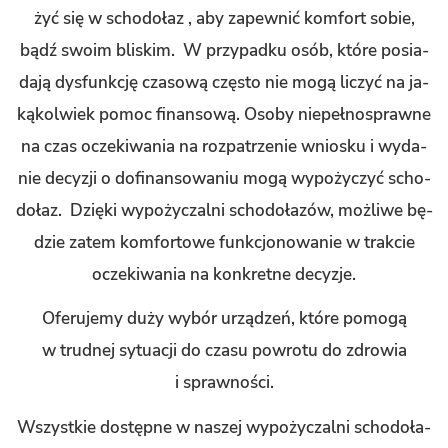
żyć się w scho­do­łaz , aby za­pew­nić kom­fort sobie,
bądź swoim bli­skim. W przy­pad­ku osób, które po­sia­
da­ją dys­funk­cję cza­so­wą czę­sto nie mogą li­czyć na ja­
ką­kol­wiek pomoc fi­nan­so­wą. Osoby nie­peł­no­spraw­ne
na czas ocze­ki­wa­nia na roz­pa­trze­nie wnio­sku i wy­da­
nie de­cy­zji o do­fi­nan­so­wa­niu mogą wy­po­ży­czyć scho­
do­łaz. Dzię­ki wy­po­ży­czal­ni scho­do­ła­zów, moż­li­we bę­
dzie zatem kom­for­to­we funk­cjo­no­wa­nie w trak­cie
ocze­ki­wa­nia na kon­kret­ne de­cy­zje.
Ofe­ru­je­my duży wybór urzą­dzeń, które po­mo­gą
w trud­nej sy­tu­acji do czasu po­wro­tu do zdro­wia
i spraw­no­ści.
Wszyst­kie do­stęp­ne w na­szej wy­po­ży­czal­ni scho­do­ła­