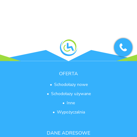
OFERTA
Schodołazy nowe
Schodołazy używane
Inne
Wypożyczalnia
DANE ADRESOWE