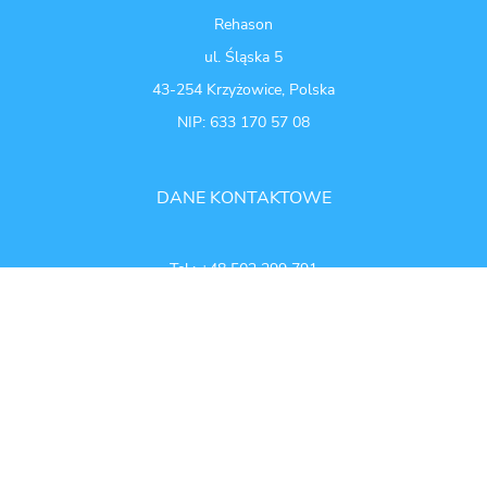
Rehason
ul. Śląska 5
43-254 Krzyżowice, Polska
NIP: 633 170 57 08
DANE KONTAKTOWE
Tel.:
+48 502 299 791
Tel: +48 502 299 788
E-mail:
biuro@reha-son.pl
DO POBRANIA