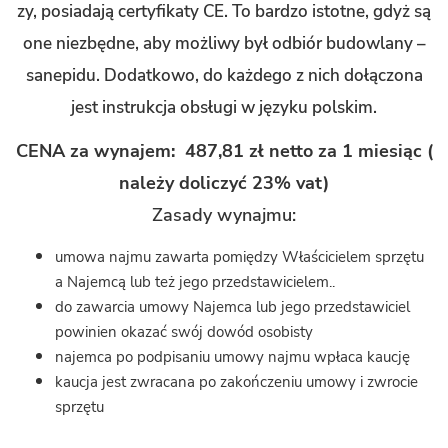
zy, po­sia­da­ją cer­ty­fi­ka­ty CE. To bar­dzo istot­ne, gdyż są
one nie­zbęd­ne, aby moż­li­wy był od­biór bu­dow­la­ny –
sa­ne­pi­du. Do­dat­ko­wo, do każ­de­go z nich do­łą­czo­na
jest in­struk­cja ob­słu­gi w ję­zy­ku pol­skim.
CENA za wy­na­jem: 487,81 zł netto za 1 mie­siąc (
na­le­ży do­li­czyć 23% vat)
Za­sa­dy wy­naj­mu:
umowa najmu zawarta pomiędzy Właścicielem sprzętu
a Najemcą lub też jego przedstawicielem..
do zawarcia umowy Najemca lub jego przedstawiciel
powinien okazać swój dowód osobisty
najemca po podpisaniu umowy najmu wpłaca kaucję
kaucja jest zwracana po zakończeniu umowy i zwrocie
sprzętu